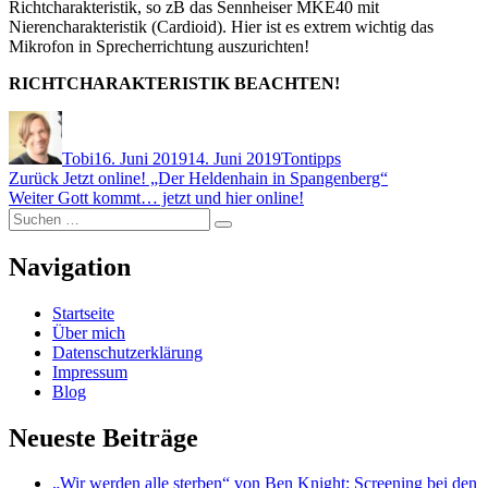
Richtcharakteristik, so zB das Sennheiser MKE40 mit
Nierencharakteristik (Cardioid). Hier ist es extrem wichtig das
Mikrofon in Sprecherrichtung auszurichten!
RICHTCHARAKTERISTIK BEACHTEN!
Autor
Veröffentlicht
Kategorien
am
Tobi
16. Juni 2019
14. Juni 2019
Tontipps
Beitragsnavigation
Vorheriger
Zurück
Jetzt online! „Der Heldenhain in Spangenberg“
Nächster
Beitrag:
Weiter
Gott kommt… jetzt und hier online!
Suchen
Beitrag:
Suchen
nach:
Navigation
Startseite
Über mich
Datenschutzerklärung
Impressum
Blog
Neueste Beiträge
„Wir werden alle sterben“ von Ben Knight: Screening bei den