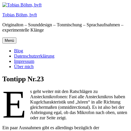
Zum
Inhalt
Tobias Böhm, bvft
springen
Originalton – Sounddesign – Tonmischung – Sprachaufnahmen –
experimentelle Klänge
Menü
Blog
Datenschutzerklärung
Impressum
Über mich
Tontipp Nr.23
E
s geht weiter mit den Ratschlägen zu
Ansteckmikrofonen: Fast alle Ansteckmikros haben
Kugelcharakteristik und „hören“ in alle Richtung
gleichermaßen (omnidirectional). Es ist also bei der
Anbringung egal, ob das Mikrofon nach oben, unten
oder zur Seite zeigt.
Ein paar Ausnahmen gibt es allerdings bezüglich der