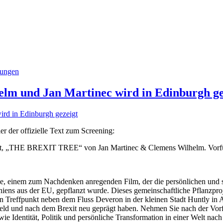
lungen
 und Jan Martinec wird in Edinburgh ge
 der offizielle Text zum Screening:
exit, „THE BREXIT TREE“ von Jan Martinec & Clemens Wilhelm. Vorfüh
e, einem zum Nachdenken anregenden Film, der die persönlichen und s
niens aus der EU, gepflanzt wurde. Dieses gemeinschaftliche Pflanzpro
en Treffpunkt neben dem Fluss Deveron in der kleinen Stadt Huntly in 
ld und nach dem Brexit neu geprägt haben. Nehmen Sie nach der Vorfü
e Identität, Politik und persönliche Transformation in einer Welt nac