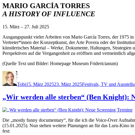
MARIO GARCÍA TORRES
A HISTORY OF INFLUENCE
15. März – 27. Juli 2025
Ausgangspunkt vieler Arbeiten von Mario García Torres, der 1975 in
Vertreter*innen der Konzeptkunst, der Arte Povera oder der Institutio
künstlerisches Material – Werke, Dokumente, Haltungen, Strategien 
Perspektiven auf die Vergangenheit zu eröffnen und vermeintlich all
(Quelle Text und Bilder: Homepage Museum Fridericianum)
Autor
Veröffentlicht
Kategorien
am
Tobi
15. März 2025
23. März 2025
Festivals, TV und Ausstell
„Wir werden alle sterben“ (Ben Knight): 
Die „mostly funny documentary“, für die ich die Voice-Over Aufnah
(15.01.2025). Nun stehen weitere Planungen an für das Luru-Kino in d
fest: