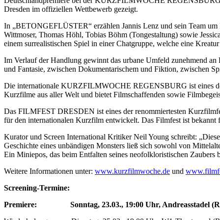
Deutschlandpremiere bei der KURZFILMWOCHE REGENSBURG sowie
Dresden im offiziellen Wettbewerb gezeigt.
In „BETONGEFLÜSTER“ erzählen Jannis Lenz und sein Team um Nancy 
Wittmoser, Thomas Höhl, Tobias Böhm (Tongestaltung) sowie Jessica 
einem surrealistischen Spiel in einer Chatgruppe, welche eine Kreatur
Im Verlauf der Handlung gewinnt das urbane Umfeld zunehmend an Bed
und Fantasie, zwischen Dokumentarischem und Fiktion, zwischen Spie
Die internationale KURZFILMWOCHE REGENSBURG ist eines der bedeut
Kurzfilme aus aller Welt und bietet Filmschaffenden sowie Filmbegeiste
Das FILMFEST DRESDEN ist eines der renommiertesten Kurzfilmfestiva
für den internationalen Kurzfilm entwickelt. Das Filmfest ist bekannt
Kurator und Screen International Kritiker Neil Young schreibt: „Diese
Geschichte eines unbändigen Monsters ließ sich sowohl von Mittelalt
Ein Miniepos, das beim Entfalten seines neofolkloristischen Zauber
Weitere Informationen unter:
www.kurzfilmwoche.de
und
www.filmfe
Screening-Termine:
Premiere: Sonntag, 23.03., 19:00 Uhr, Andreasstadel (R