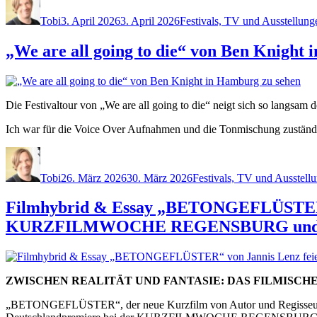
am
Tobi
3. April 2026
3. April 2026
Festivals, TV und Ausstellung
„We are all going to die“ von Ben Knight
Die Festivaltour von „We are all going to die“ neigt sich so langs
Ich war für die Voice Over Aufnahmen und die Tonmischung zuständ
Autor
Veröffentlicht
Kategorien
am
Tobi
26. März 2026
30. März 2026
Festivals, TV und Ausstell
Filmhybrid & Essay „BETONGEFLÜSTER“ v
KURZFILMWOCHE REGENSBURG und 
ZWISCHEN REALITÄT UND FANTASIE: DAS FILMISCHE
„BETONGEFLÜSTER“, der neue Kurzfilm von Autor und Regisseur Jann