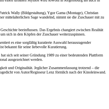
en urbanen Mythos wird sowohl in Regensburg als auch in
rick Wally (Bildgestaltung), Ygor Gama (Montage), Christian
r mittelalterlichen Sage wandelnd, nimmt sie die Zuschauer mit zu
eschichte beeinflussen. Das Ergebnis changiert zwischen Realität
, um sich in den Köpfen der Zuschauer weiterzuspinnen.
rt es eine sorgfältig kuratierte Auswahl herausragender
ist bekannt für seine liebevolle Kuratierung.
hat sich seit seiner Gründung 1989 zu einer bedeutenden Plattform
ational ausgezeichnet werden.
igkeit und Originalität. Jeglicher Zusammenfassung trotzend – die
ungsgedicht von Autor/Regisseur Lenz förmlich nach der Kinoleinwand.