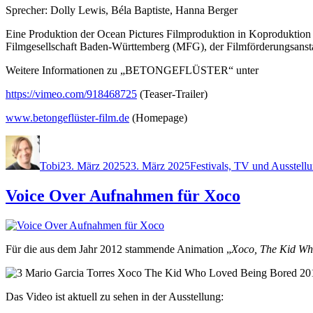
Sprecher: Dolly Lewis, Béla Baptiste, Hanna Berger
Eine Produktion der Ocean Pictures Filmproduktion in Koproduktion 
Filmgesellschaft Baden-Württemberg (MFG), der Filmförderungsansta
Weitere Informationen zu „BETONGEFLÜSTER“ unter
https://vimeo.com/918468725
(Teaser-Trailer)
www.betongeflüster-film.de
(Homepage)
Autor
Veröffentlicht
Kategorien
am
Tobi
23. März 2025
23. März 2025
Festivals, TV und Ausstell
Voice Over Aufnahmen für Xoco
Für die aus dem Jahr 2012 stammende Animation „
Xoco, The Kid Wh
Das Video ist aktuell zu sehen in der Ausstellung: