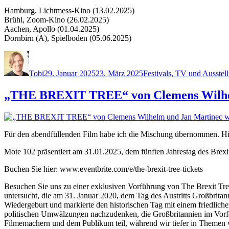
Hamburg, Lichtmess-Kino (13.02.2025)
Brühl, Zoom-Kino (26.02.2025)
Aachen, Apollo (01.04.2025)
Dornbirn (A), Spielboden (05.06.2025)
Autor
Veröffentlicht
Kategorien
am
Tobi
29. Januar 2025
23. März 2025
Festivals, TV und Ausstel
„THE BREXIT TREE“ von Clemens Wilhelm
Für den abendfüllenden Film habe ich die Mischung übernommen. Hier
Mote 102 präsentiert am 31.01.2025, dem fünften Jahrestag des Br
Buchen Sie hier: www.eventbrite.com/e/the-brexit-tree-tickets
Besuchen Sie uns zu einer exklusiven Vorführung von The Brexit Tre
untersucht, die am 31. Januar 2020, dem Tag des Austritts Großbritan
Wiedergeburt und markierte den historischen Tag mit einem friedlich
politischen Umwälzungen nachzudenken, die Großbritannien im Vorfe
Filmemachern und dem Publikum teil, während wir tiefer in Themen wi