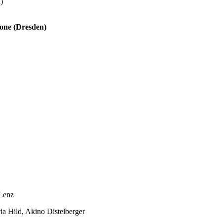
)
ne (Dresden)
 Lenz
ia Hild, Akino Distelberger