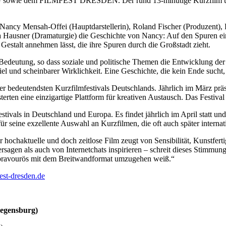
 dem FILMFEST DRESDEN. Der rund 13-minütige Kurzfilm um ein
Mensah-Offei (Hauptdarstellerin), Roland Fischer (Produzent), Pat
Hausner (Dramaturgie) die Geschichte von Nancy: Auf den Spuren eine
 Gestalt annehmen lässt, die ihre Spuren durch die Großstadt zieht.
eutung, so dass soziale und politische Themen die Entwicklung der G
l und scheinbarer Wirklichkeit. Eine Geschichte, die kein Ende sucht
endsten Kurzfilmfestivals Deutschlands. Jährlich im März präsentie
rten eine einzigartige Plattform für kreativen Austausch. Das Festival 
ls in Deutschland und Europa. Es findet jährlich im April statt und 
 für seine exzellente Auswahl an Kurzfilmen, die oft auch später intern
r hochaktuelle und doch zeitlose Film zeugt von Sensibilität, Kunstfert
ersagen als auch von Internetchats inspirieren – schreit dieses Stimm
s bravourös mit dem Breitwandformat umzugehen weiß.“
st-dresden.de
egensburg)