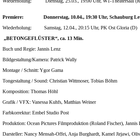
Wiederholung: Dienstag, 25.03., 19:00 Uhr, W1-Theatersaal (R
Premiere: Donnerstag, 10.04., 19:30 Uhr, Schauburg Leo
Wiederholung: Samstag, 12.04., 20:15 Uhr, PK Ost Gloria (D)
„BETONGEFLÜSTER“, ca. 13 Min.
Buch und Regie: Jannis Lenz
Bildgestaltung/Kamera: Patrick Wally
Montage / Schnitt: Ygor Gama
Tongestaltung / Sound: Christian Wittmoser, Tobias Böhm
Komposition: Thomas Höhl
Grafik / VFX: Vanessa Kuhfs, Matthias Weiner
Farbkorrektur: Embel Studio Post
Produktion: Ocean Pictures Filmproduktion (Roland Fischer), Jannis
Darsteller: Nancy Mensah-Offei, Anja Burghardt, Kamel Jirjawi, Oliv