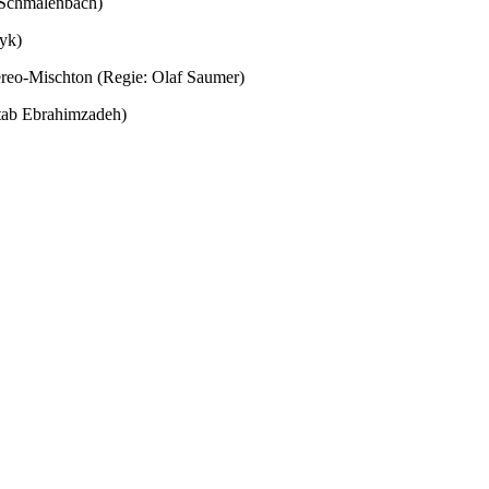
Schmalenbach)
yk)
eo-Mischton (Regie: Olaf Saumer)
ab Ebrahimzadeh)