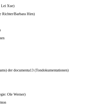
Lei Xue)
ichter/Barbara Hirn)
n
men
ams) der documenta13 (Tondokumentationen)
ie: Ole Werner)
hton