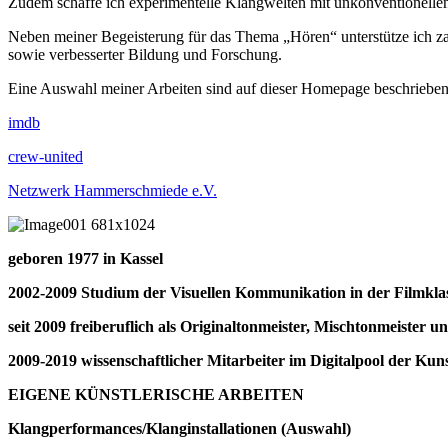
Zudem schaffe ich experimentelle Klangwelten mit unkonventionellen
Neben meiner Begeisterung für das Thema „Hören“ unterstütze ich za
sowie verbesserter Bildung und Forschung.
Eine Auswahl meiner Arbeiten sind auf dieser Homepage beschrieben 
imdb
crew-united
Netzwerk Hammerschmiede e.V.
geboren 1977 in Kassel
2002-2009 Studium der Visuellen Kommunikation in der Filmkla
seit 2009 freiberuflich als Originaltonmeister, Mischtonmeister u
2009-2019 wissenschaftlicher Mitarbeiter im Digitalpool der K
EIGENE KÜNSTLERISCHE ARBEITEN
Klangperformances/Klanginstallationen (Auswahl)