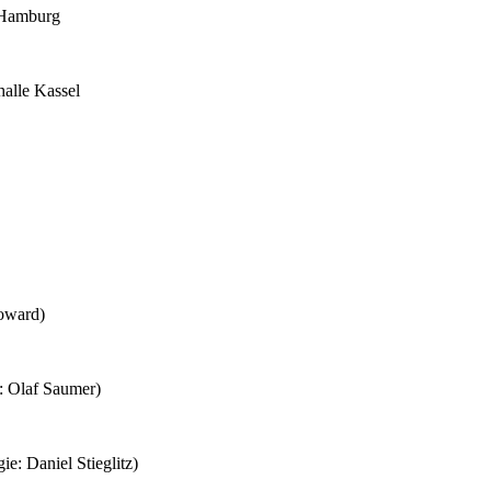
 Hamburg
alle Kassel
oward)
 Olaf Saumer)
: Daniel Stieglitz)