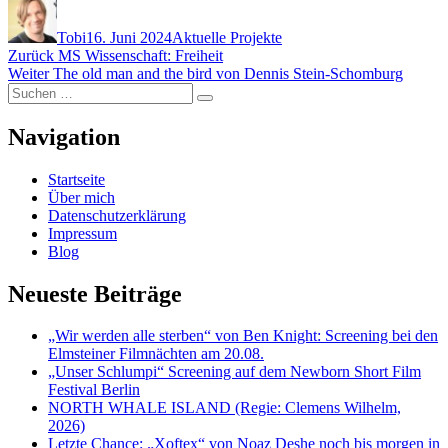
Autor
Veröffentlicht
Kategorien
am
Tobi
16. Juni 2024
Aktuelle Projekte
Beitragsnavigation
Vorheriger
Zurück
MS Wissenschaft: Freiheit
Nächster
Beitrag:
Weiter
The old man and the bird von Dennis Stein-Schomburg
Suchen
Beitrag:
Suchen
nach:
Navigation
Startseite
Über mich
Datenschutzerklärung
Impressum
Blog
Neueste Beiträge
„Wir werden alle sterben“ von Ben Knight: Screening bei den
Elmsteiner Filmnächten am 20.08.
„Unser Schlumpi“ Screening auf dem Newborn Short Film
Festival Berlin
NORTH WHALE ISLAND (Regie: Clemens Wilhelm,
2026)
Letzte Chance: „Xoftex“ von Noaz Deshe noch bis morgen in