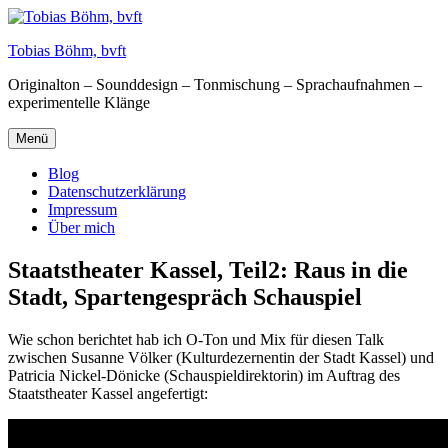
Zum
Inhalt
Tobias Böhm, bvft
springen
Originalton – Sounddesign – Tonmischung – Sprachaufnahmen –
experimentelle Klänge
Menü
Blog
Datenschutzerklärung
Impressum
Über mich
Staatstheater Kassel, Teil2: Raus in die
Stadt, Spartengespräch Schauspiel
Wie schon berichtet hab ich O-Ton und Mix für diesen Talk
zwischen Susanne Völker (Kulturdezernentin der Stadt Kassel) und
Patricia Nickel-Dönicke (Schauspieldirektorin) im Auftrag des
Staatstheater Kassel angefertigt: