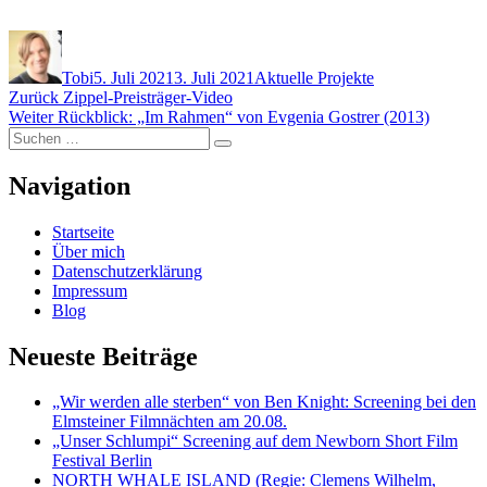
Autor
Veröffentlicht
Kategorien
am
Tobi
5. Juli 2021
3. Juli 2021
Aktuelle Projekte
Beitragsnavigation
Vorheriger
Zurück
Zippel-Preisträger-Video
Nächster
Beitrag:
Weiter
Rückblick: „Im Rahmen“ von Evgenia Gostrer (2013)
Suchen
Beitrag:
Suchen
nach:
Navigation
Startseite
Über mich
Datenschutzerklärung
Impressum
Blog
Neueste Beiträge
„Wir werden alle sterben“ von Ben Knight: Screening bei den
Elmsteiner Filmnächten am 20.08.
„Unser Schlumpi“ Screening auf dem Newborn Short Film
Festival Berlin
NORTH WHALE ISLAND (Regie: Clemens Wilhelm,