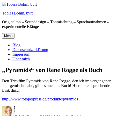
Zum
Inhalt
Tobias Böhm, bvft
springen
Originalton – Sounddesign – Tonmischung – Sprachaufnahmen –
experimentelle Klänge
Menü
Blog
Datenschutzerklärung
Impressum
Über mich
„Pyramids“ von Rene Rogge als Buch
Den Trickfilm Pyramids von Rene Rogge, den ich im vergangenen
Jahr gemischt habe, gibt es auch als Buch! Hier der entsprechende
Link dazu:
http://www.rotopolpress.de/produkte/pyramids
Autor
Veröffentlicht
Format
Kategorien
am