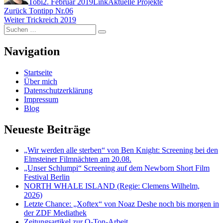
Tobi
2. Februar 2019
Link
Aktuelle Projekte
Beitragsnavigation
Vorheriger
Zurück
Tontipp Nr.06
Nächster
Beitrag:
Weiter
Trickreich 2019
Suchen
Beitrag:
Suchen
nach:
Navigation
Startseite
Über mich
Datenschutzerklärung
Impressum
Blog
Neueste Beiträge
„Wir werden alle sterben“ von Ben Knight: Screening bei den
Elmsteiner Filmnächten am 20.08.
„Unser Schlumpi“ Screening auf dem Newborn Short Film
Festival Berlin
NORTH WHALE ISLAND (Regie: Clemens Wilhelm,
2026)
Letzte Chance: „Xoftex“ von Noaz Deshe noch bis morgen in
der ZDF Mediathek
Zeitungsartikel zur O-Ton-Arbeit